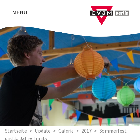
MENÜ
Startseite
>
Update
>
Galerie
>
2017
>
Sommerfest
und 15 Jahre Trinity