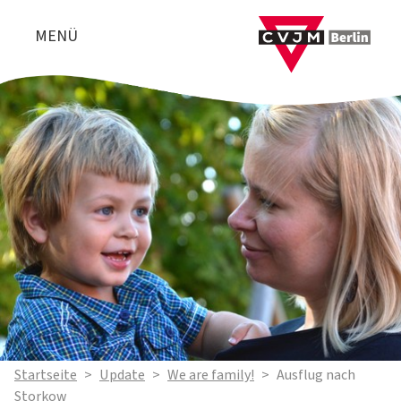
MENÜ
Startseite
>
Update
>
We are family!
>
Ausflug nach
Storkow