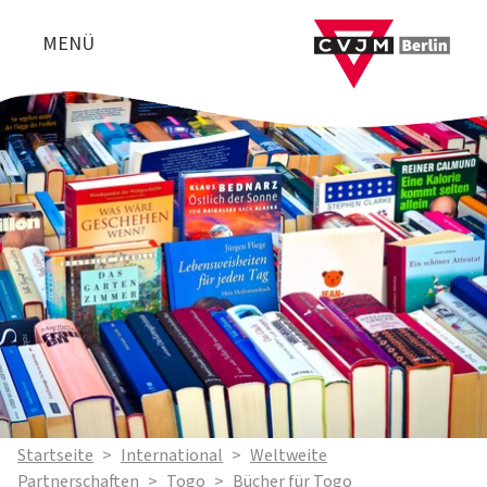
MENÜ
Startseite
>
International
>
Weltweite
Partnerschaften
>
Togo
>
Bücher für Togo