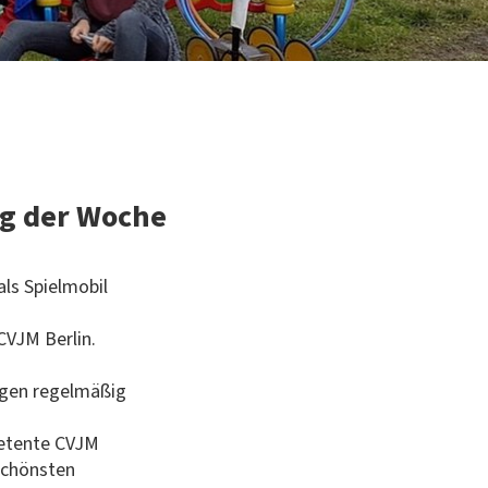
ag der Woche
ls Spielmobil
CVJM Berlin.
agen regelmäßig
petente CVJM
schönsten