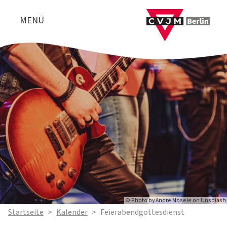
MENÜ
© Photo by Andre Mosele on Unsplash
Startseite
>
Kalender
>
Feierabendgottesdienst