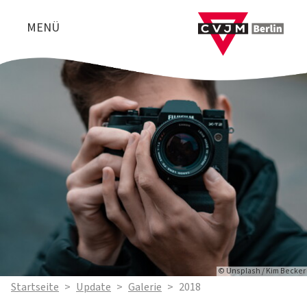
MENÜ
© Unsplash / Kim Becker
Startseite
>
Update
>
Galerie
>
2018