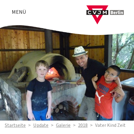
MENÜ
Startseite
>
Update
>
Galerie
>
2018
>
Vater Kind Zeit